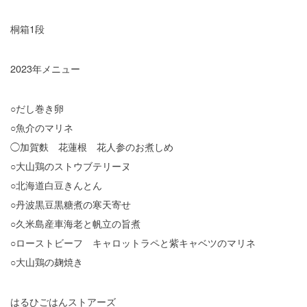
桐箱1段
2023年メニュー
○だし巻き卵
○魚介のマリネ
◯加賀麩 花蓮根 花人参のお煮しめ
○大山鶏のストウブテリーヌ
○北海道白豆きんとん
○丹波黒豆黒糖煮の寒天寄せ
○久米島産車海老と帆立の旨煮
○ローストビーフ キャロットラペと紫キャベツのマリネ
○大山鶏の麹焼き
はるひごはんストアーズ