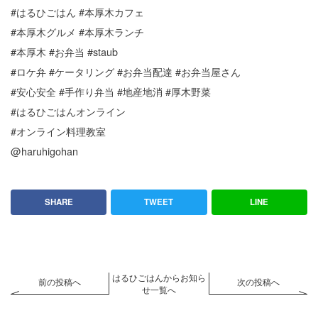
#はるひごはん #本厚木カフェ
#本厚木グルメ #本厚木ランチ
#本厚木 #お弁当 #staub
#ロケ弁 #ケータリング #お弁当配達 #お弁当屋さん
#安心安全 #手作り弁当 #地産地消 #厚木野菜
#はるひごはんオンライン
#オンライン料理教室
@haruhigohan
SHARE
TWEET
LINE
はるひごはんからお知ら
前の投稿へ
次の投稿へ
せ一覧へ