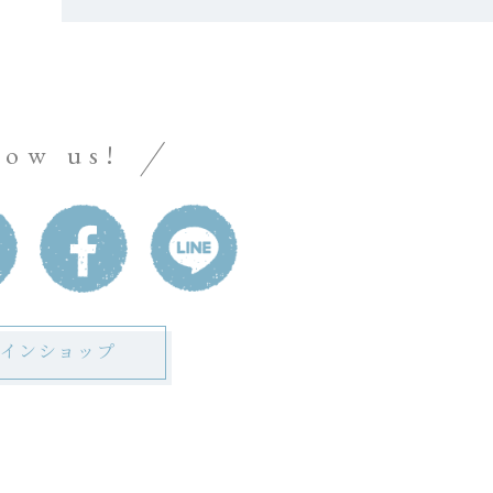
low us!
インショップ