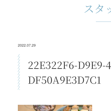
スタ
2022.07.29
22E322F6-D9E9-
DF50A9E3D7C1