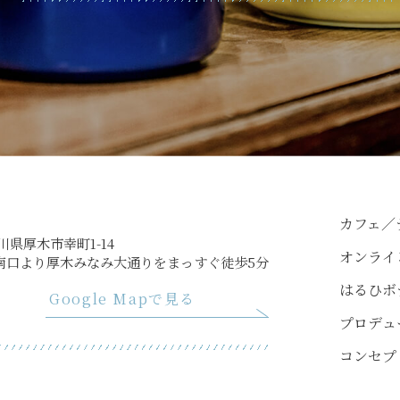
カフェ／
奈川県厚木市幸町1-14
オンライ
南口より厚木みなみ大通りをまっすぐ徒歩5分
はるひボ
Google Mapで見る
プロデュ
コンセプ