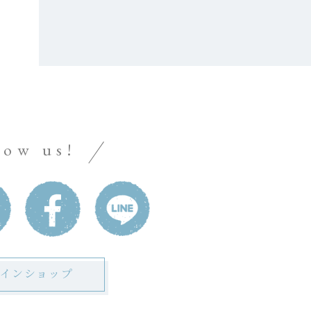
low us!
インショップ