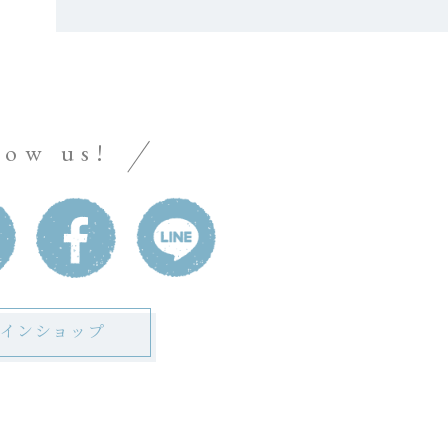
low us!
インショップ