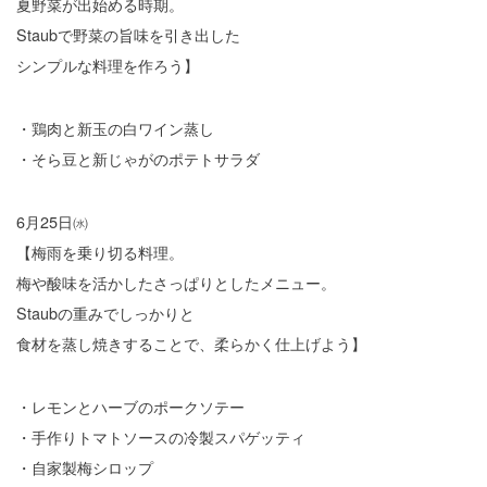
夏野菜が出始める時期。
Staubで野菜の旨味を引き出した
シンプルな料理を作ろう】
・鶏肉と新玉の白ワイン蒸し
・そら豆と新じゃがのポテトサラダ
6月25日㈬
【梅雨を乗り切る料理。
梅や酸味を活かしたさっぱりとしたメニュー。
Staubの重みでしっかりと
食材を蒸し焼きすることで、柔らかく仕上げよう】
・レモンとハーブのポークソテー
・手作りトマトソースの冷製スパゲッティ
・自家製梅シロップ