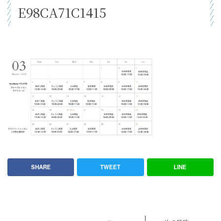
E98CA71C1415
SHARE
TWEET
LINE