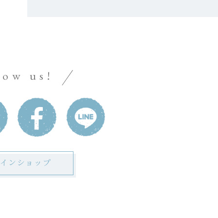
low us!
インショップ