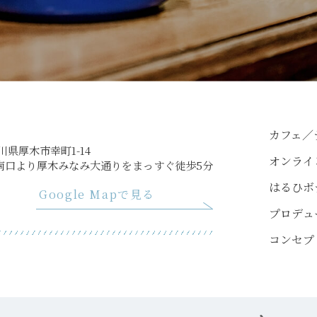
カフェ／
奈川県厚木市幸町1-14
オンライ
南口より厚木みなみ大通りをまっすぐ徒歩5分
はるひボ
Google Mapで見る
プロデュ
コンセプ